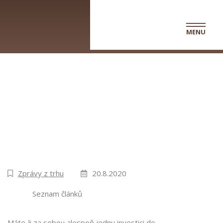
MENU
Vlastníci 9: SVJ může hlasovat
písemně!
Zprávy z trhu
20.8.2020
Seznam článků
Máte-li za sebou alespoň jednu investici do