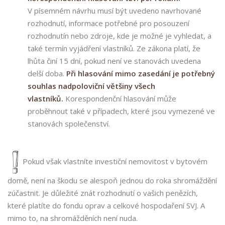
V písemném návrhu musí být uvedeno navrhované
rozhodnutí, informace potřebné pro posouzení
rozhodnutín nebo zdroje, kde je možné je vyhledat, a
také termín vyjádření vlastníků. Ze zákona platí, že
lhůta činí 15 dní, pokud není ve stanovách uvedena
delší doba.
Při hlasování mimo zasedání je potřebný
souhlas nadpoloviční většiny všech
vlastníků.
Korespondenční hlasování může
proběhnout také v případech, které jsou vymezené ve
stanovách společenství.
Pokud však vlastníte investiční nemovitost v bytovém
domě, není na škodu se alespoň jednou do roka shromáždění
zúčastnit. Je důležité znát rozhodnutí o vašich penězích,
které platíte do fondu oprav a celkové hospodaření SVJ. A
mimo to, na shromážděních není nuda.